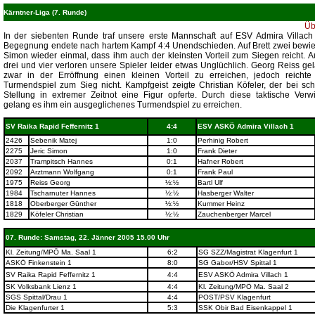
Kärntner-Liga (7. Runde)
Üb
In der siebenten Runde traf unsere erste Mannschaft auf ESV Admira Villach
Begegnung endete nach hartem Kampf 4:4 Unendschieden. Auf Brett zwei bewie
Simon wieder einmal, dass ihm auch der kleinsten Vorteil zum Siegen reicht. Au
drei und vier verloren unsere Spieler leider etwas Unglüchlich. Georg Reiss ge
zwar in der Erröffnung einen kleinen Vorteil zu erreichen, jedoch reicht
Turmendspiel zum Sieg nicht. Kampfgeist zeigte Christian Köfeler, der bei sch
Stellung in extremer Zeitnot eine Figur opferte. Durch diese taktische Verw
gelang es ihm ein ausgeglichenes Turmendspiel zu erreichen.
SV Raika Rapid Feffernitz 1
4:4
ESV ASKÖ Admira Villach 1
2426
Sebenik Matej
1:0
Perhinig Robert
2275
Jeric Simon
1:0
Frank Dieter
2037
Trampitsch Hannes
0:1
Hafner Robert
2092
Arztmann Wolfgang
0:1
Frank Paul
1975
Reiss Georg
½:½
Bartl Ulf
1984
Tscharnuter Hannes
½:½
Hasberger Walter
1818
Oberberger Günther
½:½
Kummer Heinz
1829
Köfeler Christian
½:½
Zauchenberger Marcel
07. Runde: Samstag, 22. Jänner 2005 15.00 Uhr
Kl. Zeitung/MPÖ Ma. Saal 1
6:2
SG SZZ/Magistrat Klagenfurt 1
ASKÖ Finkenstein 1
8:0
SG Gabor/HSV Spittal 1
SV Raika Rapid Feffernitz 1
4:4
ESV ASKÖ Admira Villach 1
SK Volksbank Lienz 1
4:4
Kl. Zeitung/MPÖ Ma. Saal 2
SGS Spittal/Drau 1
4:4
POST/PSV Klagenfurt
Die Klagenfurter 1
5:3
SSK Obir Bad Eisenkappel 1