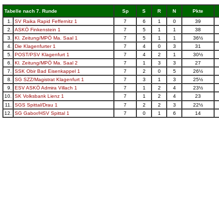
Tabelle nach 7. Runde
Sp
S
R
N
Pkte
1.
SV Raika Rapid Feffernitz 1
7
6
1
0
39
2.
ASKÖ Finkenstein 1
7
5
1
1
38
3.
Kl. Zeitung/MPÖ Ma. Saal 1
7
5
1
1
36½
4.
Die Klagenfurter 1
7
4
0
3
31
5.
POST/PSV Klagenfurt 1
7
4
2
1
30½
6.
Kl. Zeitung/MPÖ Ma. Saal 2
7
1
3
3
27
7.
SSK Obir Bad Eisenkappel 1
7
2
0
5
26½
8.
SG SZZ/Magistrat Klagenfurt 1
7
3
1
3
25½
9.
ESV ASKÖ Admira Villach 1
7
1
2
4
23½
10.
SK Volksbank Lienz 1
7
1
2
4
23
11.
SGS Spittal/Drau 1
7
2
2
3
22½
12.
SG Gabor/HSV Spittal 1
7
0
1
6
14