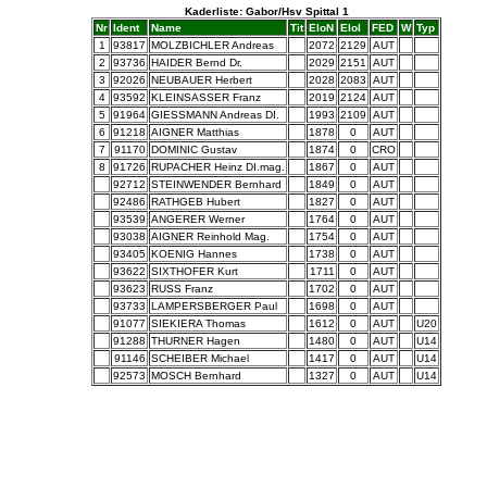
Kaderliste: Gabor/Hsv Spittal 1
Nr
Ident
Name
Tit
EloN
EloI
FED
W
Typ
1
93817
MOLZBICHLER Andreas
2072
2129
AUT
2
93736
HAIDER Bernd Dr.
2029
2151
AUT
3
92026
NEUBAUER Herbert
2028
2083
AUT
4
93592
KLEINSASSER Franz
2019
2124
AUT
5
91964
GIESSMANN Andreas DI.
1993
2109
AUT
6
91218
AIGNER Matthias
1878
0
AUT
7
91170
DOMINIC Gustav
1874
0
CRO
8
91726
RUPACHER Heinz DI.mag.
1867
0
AUT
92712
STEINWENDER Bernhard
1849
0
AUT
92486
RATHGEB Hubert
1827
0
AUT
93539
ANGERER Werner
1764
0
AUT
93038
AIGNER Reinhold Mag.
1754
0
AUT
93405
KOENIG Hannes
1738
0
AUT
93622
SIXTHOFER Kurt
1711
0
AUT
93623
RUSS Franz
1702
0
AUT
93733
LAMPERSBERGER Paul
1698
0
AUT
91077
SIEKIERA Thomas
1612
0
AUT
U20
91288
THURNER Hagen
1480
0
AUT
U14
91146
SCHEIBER Michael
1417
0
AUT
U14
92573
MOSCH Bernhard
1327
0
AUT
U14