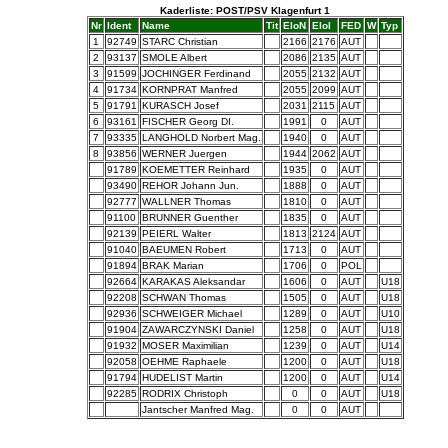
Kaderliste: POST/PSV Klagenfurt 1
Nr
Ident
Name
Tit
EloN
EloI
FED
W
Typ
1
92749
STARC Christian
2166
2176
AUT
2
93137
SMOLE Albert
2086
2135
AUT
3
91599
JOCHINGER Ferdinand
2055
2132
AUT
4
91734
KORNPRAT Manfred
2055
2099
AUT
5
91791
KURASCH Josef
2031
2115
AUT
6
93161
FISCHER Georg DI.
1991
0
AUT
7
93335
LANGHOLD Norbert Mag.
1940
0
AUT
8
93856
WERNER Juergen
1944
2062
AUT
91789
KOEMETTER Reinhard
1935
0
AUT
93490
REHOR Johann Jun.
1888
0
AUT
92777
WALLNER Thomas
1810
0
AUT
91100
BRUNNER Guenther
1835
0
AUT
92139
PEIERL Walter
1813
2124
AUT
91040
BAEUMEN Robert
1713
0
AUT
91894
BRAK Marian
1706
0
POL
92664
KARAKAS Aleksandar
1606
0
AUT
U18
92208
SCHWAN Thomas
1505
0
AUT
U18
92936
SCHWEIGER Michael
1289
0
AUT
U10
91904
ZAWARCZYNSKI Daniel
1258
0
AUT
U18
91932
MOSER Maximilian
1239
0
AUT
U14
92058
OEHME Raphaele
1200
0
AUT
U18
91794
HUDELIST Martin
1200
0
AUT
U14
92285
RODRIX Christoph
0
0
AUT
U18
Jantscher Manfred Mag.
0
0
AUT