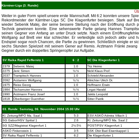
Kärntner-Liga (3. Runde)
Üb
Weiter in guter Form spielt unsere erste Mannschaft. Mit 6:2 konnten unsere Spie
Rekordmeister der Kärntner-Liga SC Die Klagenfurter besiegen. Stark auf Bre
wieder Sebenik Matej, der seine bessere Stellung nach der Eröffnung durch p
Technik gewinnen konnte. Eine sehenswerte Partie gelang Hannes Trampits
seinen Gegner von Anfang an unter Druck setzte. Nach einem Erröffnungfehle
Wolfgang auf Brett vier klar schlechter. Er verteidigte sich jedoch aktiv und h
Endspiel sogar noch Chancen, die Partie zu gewinnen. Schließlich einigte er si
sechs Stunden Spielzeit mit seinem Gener auf Remis. Arztmann Fränki zwang
Gegner durch ein doppeltes Springeropfer zur Aufgabe.
SV Raika Rapid Feffernitz 1
6 : 2
SC Die Klagenfurter 1
2379
Sebenic Matej
1:0
Titz Heimo
2275
Jeric Simon
½:½
Nickl Klaus Prof.
2037
Trampitsch Hannes
1:0
Schriebl Alexander
2092
Arztamnn Wolfgang
½:½
Altrichter Ulrich Dr.
1975
Reiss Georg
1:0
Hoffmann Erwin
1984
Tscharnuter Hannes
½:½
Legat Harald
1990
Arztmann Franz Josef
1:0
Jakits Leopold
1818
Oberberger Guenther
½:½
Sitter Patrik
03. Runde: Samstag, 06. November 2004 15.00 Uhr
Kl. Zeitung/MPÖ Ma. Saal 1
5:3
ESV ASKÖ Admira Villach 1
SG Gabor/HSV Spittal 1
2:6
Kl. Zeitung/MPÖ Ma. Saal 2
SG SZZ/Magistrat Klagenfurt 1
2½:5½
POST/PSV Klagenfurt 1
ASKÖ Finkenstein 1
3:5
SSK Obir Bad Eisenkappel 1
SV Raika Rapid Feffernitz 1
6:2
Die Klagenfurter 1