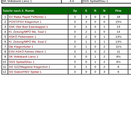
SK Volksbank Lienz 1
4:4
SGS Spittal/Drau 1
Tabelle nach 3. Runde
Sp
S
R
N
Pkte
1.
SV Raika Rapid Feffernitz 1
3
3
0
0
18
2.
POST/PSV Klagenfurt 1
3
3
0
0
15½
3.
SSK Obir Bad Eisenkappel 1
3
2
0
1
15
4.
Kl. Zeitung/MPÖ Ma. Saal 1
3
2
1
0
14
5.
ASKÖ Finkenstein 1
3
2
0
1
13½
6.
Kl. Zeitung/MPÖ Ma. Saal 2
3
1
1
1
13½
7.
Die Klagenfurter 1
3
1
0
2
11½
8.
ESV ASKÖ Admira Villach 1
3
1
0
2
11
9.
SK Volksbank Lienz 1
3
0
1
2
9½
10.
SGS Spittal/Drau 1
3
0
1
2
8½
11.
SG SZZ/Magistrat Klagenfurt 1
3
1
0
2
8
12.
SG Gabor/HSV Spittal 1
3
0
0
3
6