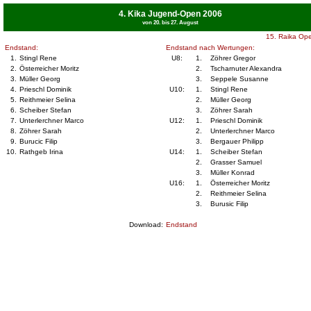
4. Kika Jugend-Open 2006
von 20. bis 27. August
15. Raika Op
Endstand:
Endstand nach Wertungen:
1.
Stingl Rene
U8:
1.
Zöhrer Gregor
2.
Österreicher Moritz
2.
Tscharnuter Alexandra
3.
Müller Georg
3.
Seppele Susanne
4.
Prieschl Dominik
U10:
1.
Stingl Rene
5.
Reithmeier Selina
2.
Müller Georg
6.
Scheiber Stefan
3.
Zöhrer Sarah
7.
Unterlerchner Marco
U12:
1.
Prieschl Dominik
8.
Zöhrer Sarah
2.
Unterlerchner Marco
9.
Burucic Filip
3.
Bergauer Philipp
10.
Rathgeb Irina
U14:
1.
Scheiber Stefan
2.
Grasser Samuel
3.
Müller Konrad
U16:
1.
Österreicher Moritz
2.
Reithmeier Selina
3.
Burusic Filip
Download:
Endstand