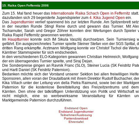
15. Raika Open Feffernitz 2006
Zum 15. Mal fand heuer das
Internationale Raika Schach Open in Feffernitz
statt
dazufanden sich 29 begeisterte Jugendspieler zum
4. Kika Jugend Open
ein.
Das
Jugendturnier
verlief spannend bis zur letzten Runde. Am Spitzenbrett setz
in der neunten Runde Stingl Rene durch und gewann das Turnier. Mit Ale
Tscharnuter, Sarah und Gregor Zöhrer konnten drei Wertungen durch Spieler 
Raika Rapid Feffernitz gewonnen werden.
Im
Hauptturnier
konnte sich IM Sikula Vaszilij durchsetzen. Sein Turniersieg 
gefährt. Ein ausgezeichnetes Turnier spielte Steiner Stefan von der SGS Spittal, 
dritten Rang erkämpfte. Arztmann Wolfgang konnte vor Christof Tschol die Wert
Kärntner Stammspieler für sich endscheiden.
In den verschiedenen ELO-Kategorien gewannen Christian Helmreich, Wolfgang 
der ein überragendes Turnier spielte, und Siraj Dejan.
Die Sonderpreise gingen an Ravnik Franc (SLO), Steiner Lucia (SK Feistritz Pat
und Hartl Daniel (SK Feistritz Paternion).
Bedanken möchte sich der Vorstand unserer Sektion bei allen freiwilligen Helf
Sponsoren, allen voran der Drautalbank mit ihrem Direktor Rudolf Buchacher, de
Kika Villach unter der Leitung von della Pietra Raimund, sowie bei der Marktg
Paternion für die kostenlose Bereitstellung des Freizeitzentrums und de
Kärnten. Den ohne der tatkräftigen Unterstützung von Politk und Wirtschaft 
nicht möglich, eine so werbewirksame Veranstaltung für Kärnten u
Marktgemeinde Paternion durchzuführen.
Endstand Open
Endstand Jugendturnier
Teilnehmer/Auslosung
Partiendownload
Ehrentafel