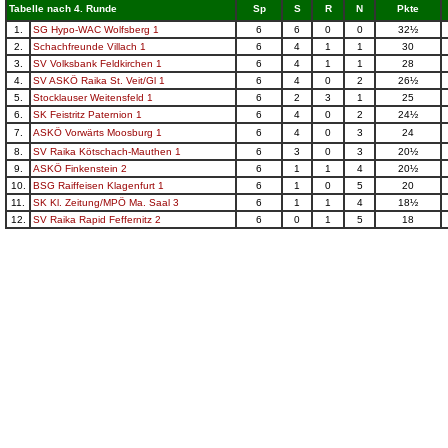
Tabelle nach 4. Runde
Sp
S
R
N
Pkte
1.
SG Hypo-WAC Wolfsberg 1
6
6
0
0
32½
2.
Schachfreunde Villach 1
6
4
1
1
30
3.
SV Volksbank Feldkirchen 1
6
4
1
1
28
4.
SV ASKÖ Raika St. Veit/Gl 1
6
4
0
2
26½
5.
Stocklauser Weitensfeld 1
6
2
3
1
25
6.
SK Feistritz Paternion 1
6
4
0
2
24½
7.
ASKÖ Vorwärts Moosburg 1
6
4
0
3
24
8.
SV Raika Kötschach-Mauthen 1
6
3
0
3
20½
9.
ASKÖ Finkenstein 2
6
1
1
4
20½
10.
BSG Raiffeisen Klagenfurt 1
6
1
0
5
20
11.
SK Kl. Zeitung/MPÖ Ma. Saal 3
6
1
1
4
18½
12.
SV Raika Rapid Feffernitz 2
6
0
1
5
18