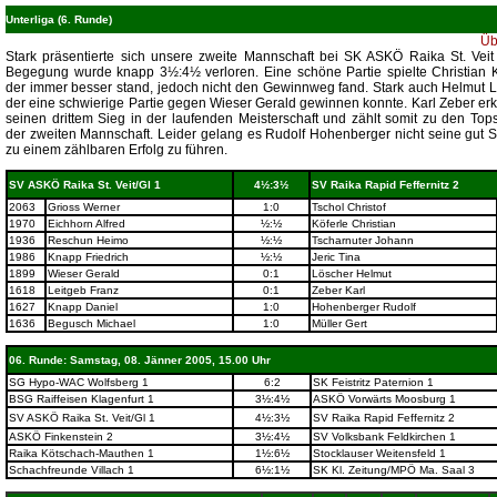
Unterliga (6. Runde)
Üb
Stark präsentierte sich unsere zweite Mannschaft bei SK ASKÖ Raika St. Veit
Begegung wurde knapp 3½:4½ verloren. Eine schöne Partie spielte Christian K
der immer besser stand, jedoch nicht den Gewinnweg fand. Stark auch Helmut 
der eine schwierige Partie gegen Wieser Gerald gewinnen konnte. Karl Zeber er
seinen drittem Sieg in der laufenden Meisterschaft und zählt somit zu den Top
der zweiten Mannschaft. Leider gelang es Rudolf Hohenberger nicht seine gut S
zu einem zählbaren Erfolg zu führen.
SV ASKÖ Raika St. Veit/Gl 1
4½:3½
SV Raika Rapid Feffernitz 2
2063
Grioss Werner
1:0
Tschol Christof
1970
Eichhorn Alfred
½:½
Köferle Christian
1936
Reschun Heimo
½:½
Tscharnuter Johann
1986
Knapp Friedrich
½:½
Jeric Tina
1899
Wieser Gerald
0:1
Löscher Helmut
1618
Leitgeb Franz
0:1
Zeber Karl
1627
Knapp Daniel
1:0
Hohenberger Rudolf
1636
Begusch Michael
1:0
Müller Gert
06. Runde: Samstag, 08. Jänner 2005, 15.00 Uhr
SG Hypo-WAC Wolfsberg 1
6:2
SK Feistritz Paternion 1
BSG Raiffeisen Klagenfurt 1
3½:4½
ASKÖ Vorwärts Moosburg 1
SV ASKÖ Raika St. Veit/Gl 1
4½:3½
SV Raika Rapid Feffernitz 2
ASKÖ Finkenstein 2
3½:4½
SV Volksbank Feldkirchen 1
Raika Kötschach-Mauthen 1
1½:6½
Stocklauser Weitensfeld 1
Schachfreunde Villach 1
6½:1½
SK Kl. Zeitung/MPÖ Ma. Saal 3