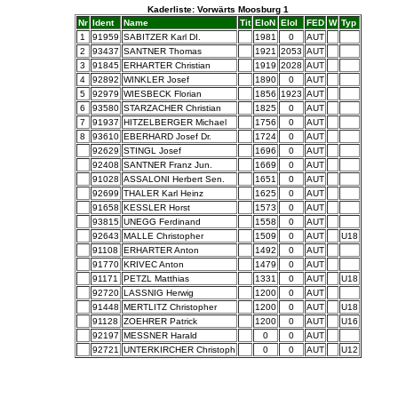
Kaderliste: Vorwärts Moosburg 1
Nr
Ident
Name
Tit
EloN
EloI
FED
W
Typ
1
91959
SABITZER Karl DI.
1981
0
AUT
2
93437
SANTNER Thomas
1921
2053
AUT
3
91845
ERHARTER Christian
1919
2028
AUT
4
92892
WINKLER Josef
1890
0
AUT
5
92979
WIESBECK Florian
1856
1923
AUT
6
93580
STARZACHER Christian
1825
0
AUT
7
91937
HITZELBERGER Michael
1756
0
AUT
8
93610
EBERHARD Josef Dr.
1724
0
AUT
92629
STINGL Josef
1696
0
AUT
92408
SANTNER Franz Jun.
1669
0
AUT
91028
ASSALONI Herbert Sen.
1651
0
AUT
92699
THALER Karl Heinz
1625
0
AUT
91658
KESSLER Horst
1573
0
AUT
93815
UNEGG Ferdinand
1558
0
AUT
92643
MALLE Christopher
1509
0
AUT
U18
91108
ERHARTER Anton
1492
0
AUT
91770
KRIVEC Anton
1479
0
AUT
91171
PETZL Matthias
1331
0
AUT
U18
92720
LASSNIG Herwig
1200
0
AUT
91448
MERTLITZ Christopher
1200
0
AUT
U18
91128
ZOEHRER Patrick
1200
0
AUT
U16
92197
MESSNER Harald
0
0
AUT
92721
UNTERKIRCHER Christoph
0
0
AUT
U12