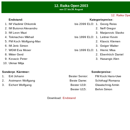
12. Raika Open 2003
von 17. bis 24. August
12. Raika Op
Endstand:
Kategoriepreise:
1.
IM Vladimir Ohkotnik
bis 2099 ELO:
1.
Georg Reiss
2.
IM Butonoi Alexandru
2.
Neff Gregor
3.
IM Leon Mazi
3.
Marjanovic Slavko
4.
Tokmachev Mikhail
bis 1899 ELO:
1.
Leitner Kevin
5.
FM Koch Wolfgang-Max
2.
Klavcic Klemen
6.
IM Jeric Simon
3.
Geiger Walter
7.
WGM Eva Moser
bis 1699 ELO:
1.
Hrenic Misa
8.
Mitter Gerd
2.
Ebenhöch Daniel
9.
Kovacic Peter
3.
Hasangic Alen
10.
Ukmar Mitja
Sonderpr. Kärntner:
Sonderpreise:
1.
Ertl Johann
Bester Senior:
FM Kock Hans-Uwe
2.
Arztmann Wolfgang
Beste Dame:
Schirhagl Romana
3.
Eichert Wolfgang
Bester U19:
Glawischnig Armin
Bester U15:
Behm Simon
Download:
Endstand