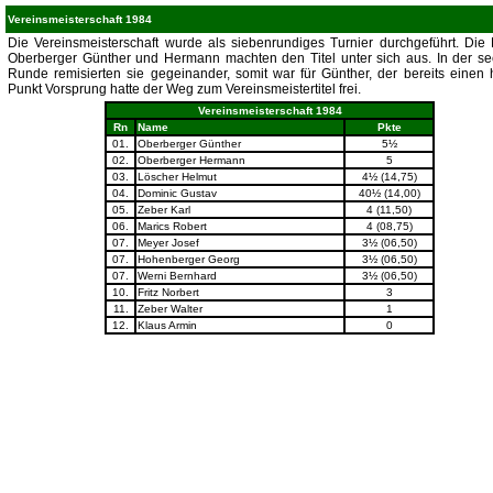
Vereinsmeisterschaft 1984
Die Vereinsmeisterschaft wurde als siebenrundiges Turnier durchgeführt. Die
Oberberger Günther und Hermann machten den Titel unter sich aus. In der se
Runde remisierten sie gegeinander, somit war für Günther, der bereits einen
Punkt Vorsprung hatte der Weg zum Vereinsmeistertitel frei.
Vereinsmeisterschaft 1984
Rn
Name
Pkte
01.
Oberberger Günther
5½
02.
Oberberger Hermann
5
03.
Löscher Helmut
4½ (14,75)
04.
Dominic Gustav
40½ (14,00)
05.
Zeber Karl
4 (11,50)
06.
Marics Robert
4 (08,75)
07.
Meyer Josef
3½ (06,50)
07.
Hohenberger Georg
3½ (06,50)
07.
Werni Bernhard
3½ (06,50)
10.
Fritz Norbert
3
11.
Zeber Walter
1
12.
Klaus Armin
0