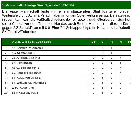
1. Mannschaft: Unterliga West Spieljahr 1983-1984
Die erste Mannschaft legte mit einem glänzenden Start los zwei Siege
Weitensfeld und Admira Villach, aber im dritten Spiel verlor man stark ersatzges
(Buser Karl war als Fußballschiedsrichter eingeteilt und Oberberger Günther
seine Christa vor dem Traualter, klar das auch Bruder Hermann an diesem Tag a
gegen SG Spittal/Drau mit 8:0. Eine 7:1 Schlappe folgte im Nachbarschaftsduel
SK Feistritz/Paternion.
U-Liga West Spj. 1983-1984
Sp
S
R
N
P
1.
SK Feistritz Paternion 1
9
8
1
0
2.
SG Spittal/Drau 2
9
8
1
0
3.
ESV Admira Villach 2
9
3
2
4
4.
SK Pörtschach
9
3
1
5
5.
ASKÖ Rosenbach 1
9
2
3
4
6.
SG Tanner Klagenfurt
9
2
3
4
7.
SV Rapid Feffernitz 1
9
3
2
4
8.
SV Weitensfeld-Flattnitz 1
9
3
0
6
9.
WSG Radenthein
9
3
1
5
10.
ESV/KSG St. Veit 2
9
3
0
6