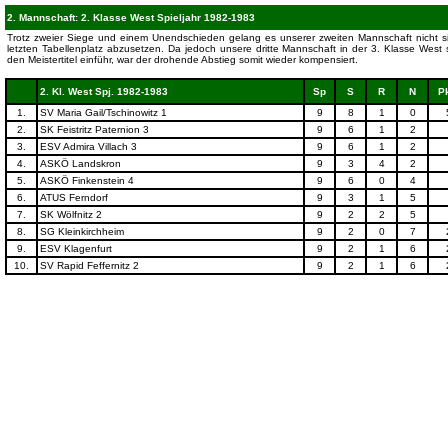
2. Mannschaft: 2. Klasse West Spieljahr 1982-1983
Trotz zweier Siege und einem Unendschieden gelang es unserer zweiten Mannschaft nicht s
letzten Tabellenplatz abzusetzen. Da jedoch unsere dritte Mannschaft in der 3. Klasse West
den Meistertitel einführ, war der drohende Abstieg somit wieder kompensiert.
2. Kl. West Spj. 1982-1983
Sp
S
R
N
P
1.
SV Maria Gail/Tschinowitz 1
9
8
1
0
2.
SK Feistritz Paternion 3
9
6
1
2
3.
ESV Admira Villach 3
9
6
1
2
4.
ASKÖ Landskron
9
3
4
2
5.
ASKÖ Finkenstein 4
9
6
0
4
6.
ATUS Ferndorf
9
3
1
5
7.
SK Wölfnitz 2
9
2
2
5
8.
SG Kleinkirchheim
9
2
0
7
9.
ESV Klagenfurt
9
2
1
6
10.
SV Rapid Feffernitz 2
9
2
1
6