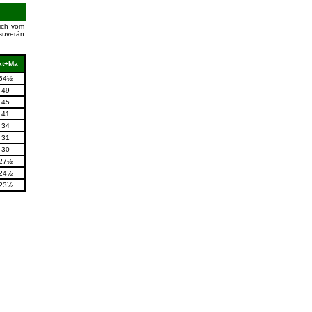
ich vom
 suverän
kt+Ma
54½
49
45
41
34
31
30
27½
24½
23½