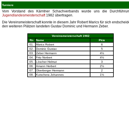
Turniere
Vom Vorstand des Kärntner Schachverbands wurde uns die Durchführu
Jugendlandesmeisterschaft
1982 übertragen.
Die Vereinsmeisterschaft konnte in diesem Jahr Robert Marics für sich endscheid
den weiteren Plätzen landeten Gustav Dominic und Hermann Zeber.
Vereinsmeisterschaft 1982
Rn
Name
Pkte
01.
Marics Robert
6
02.
Dominic Gustav
5
03.
Zeber Hermann
4½
04.
Fritz Norbert
4½
05.
Löscher Helmut
3
06.
Amann Herbert
2½
07.
Oberberger Hermann
2
08.
Kutschera Johannes
1½