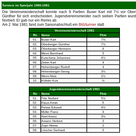
Turniere im Spieljahr 1980-1981
Die Vereinsmeisterschaft konnte nach 9 Partien Buser Karl mit 7½ vor Ober
Günther für sich endscheiden. Jugendvereinsmeister nach sieben Partien wurd
Norbert. Er gab nur ein Remis ab.
Am 2. Mai 1981 fand zum Saisonabschluß ein
Blitzturnier
statt.
Vereinsmeisterschaft 1981
Rn
Name
Pkte
01.
Buser Karl
7½
02.
Oberberger Günther
7½
03.
Oberberger Hermann
6
04.
Werni Bernhard
5
05.
Kutschera Johannes
4½
06.
Zeber Karl
4
07.
Hohenberger Rudolf
4
08.
Hohenberger Georg
3½
09.
Werni Alois
2½
10.
Köfeler Kurt
½
Jugendvereinsmeisterschaft 1981
Rn
Name
Pkte
01.
Fritz Norbert
5½
02.
Klaus Armin
5
03.
Petras Eduard
4½
04.
Müller Franz
4
05.
Abel Anton
3½
06.
Amann Herbert
3
07.
Zojer Heimo
2
08.
Löscher Gerhard
0