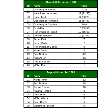
Abschlußblitzturnier 1981
Rn
Name
Pkte
01.
Oberberger Johann
11½
02.
Kutschera Johannes
11 (71.50)
03.
Buser Karl
11 (68.25)
04.
Oberberger Hermann
11 (64.50)
05.
Oberberger Günther
10½
06.
Dr. Jaklin
10 (69.50)
07.
Hohenberger Rudolf
10 (65.50)
08.
Dominic Gustav
10 (57.00)
09.
Zeber Karl
7
10.
Zeber Walter
7
11.
Hohenberger Georg
5
11.
Klaus Armin
5
13.
Fritz Norbert
4½
14.
Abel Anton
3½
15.
Petras Eduard
2
16.
Müller Franz
1
Jugendblitzturnier 1981
Rn
Name
Pkte
01.
Klaus Armin
12
02.
Fritz Norbert
10
03.
Petras Eduard
10
04.
Amann Herbert
6
04.
Abel Anton
6
04.
Müller Werner
6
04.
Zojer Heimo
6
08.
Unterrieder Dieter
0