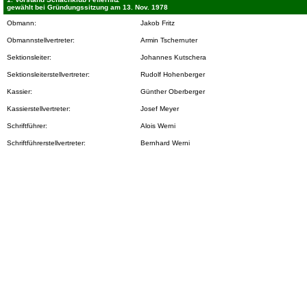
gewählt bei Gründungssitzung am 13. Nov. 1978
Obmann:
Jakob Fritz
Obmannstellvertreter:
Armin Tschernuter
Sektionsleiter:
Johannes Kutschera
Sektionsleiterstellvertreter:
Rudolf Hohenberger
Kassier:
Günther Oberberger
Kassierstellvertreter:
Josef Meyer
Schriftführer:
Alois Werni
Schriftführerstellvertreter:
Bernhard Werni