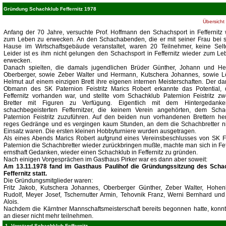
Gründung Schachklub Feffernitz 1978
Übersicht
Anfang der 70 Jahre, versuchte Prof. Hoffmann den Schachsport in Feffernitz
zum Leben zu erwecken. An den Schachabenden, die er mit seiner Frau bei s
Hause im Wirtschaftsgebäude veranstaltet, waren 20 Teilnehmer, keine Selte
Leider ist es ihm nicht gelungen den Schachsport in Feffernitz wieder zum L
erwecken.
Danach spielten, die damals jugendlichen Brüder Günther, Johann und H
Oberberger, sowie Zeber Walter und Hermann, Kutschera Johannes, sowie L
Helmut auf einem einzigen Brett ihre eigenen internen Meisterschaften. Der d
Obmann des SK Paternion Feistritz Marics Robert erkannte das Potential, 
Feffernitz vorhanden war, und stellte vom Schachklub Paternion Feistritz zw
Bretter mit Figuren zu Verfügung. Eigentlich mit dem Hintergedank
schachbegeisterten Feffernitzer, die keinem Verein angehörten, dem Scha
Paternion Feistritz zuzuführen. Auf den beiden nun vorhandenen Brettern her
reges Gedränge und es vergingen kaum Stunden, an dem die Schachbretter ni
Einsatz waren. Die ersten kleinen Hobbyturniere wurden ausgetragen.
Als eines Abends Marics Robert aufgrund eines Vereinsbeschlusses von SK Fei
Paternion die Schachbretter wieder zurückbringen mußte, machte man sich in Fef
ernsthaft Gedanken, wieder einen Schachklub in Feffernitz zu gründen.
Nach einigen Vorgesprächen im Gasthaus Pirker war es dann aber soweit:
Am 13.11.1978 fand im Gasthaus Paulihof die Gründungssitzung des Scha
Feffernitz statt.
Die Gründungsmitglieder waren:
Fritz Jakob, Kutschera Johannes, Oberberger Günther, Zeber Walter, Hohen
Rudolf, Meyer Josef, Tschernutter Armin, Tehovnik Franz, Werni Bernhard und
Alois.
Nachdem die Kärntner Mannschaftsmeisterschaft bereits begonnen hatte, konn
an dieser nicht mehr teilnehmen.
1. Vorstand Schachklub Feffernitz