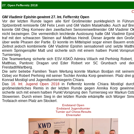
27. Open Feffernitz 2018
C
GM Vladimir Epishin gewinnt 27. Int. Feffernitz Open
Vor der letzten Runde lagen alle fünf Großmeister punktegleich in Führu
Spitzenbrett remisierte GM Felix Levin und GM Vadim Malakhatko. Auch auf Bre
konnte GM Oleg Korneev den zweifachen Seniorenweltmeister GM Vladimir Ok
nicht bezwingen. Die vermeintlich leichteste Auslosung hatte GM Vladimir Epis
traf mit den schwarzen Steinen auf Matthias Heindl. Dieser ärgerte den Groß
über weite Phasen der Partie. Er konnte im Mittelspiel sogar einen Bauern erob
Zeitnot jedoch kombinierte GM Vladimir Epishin sensationell und setzte Matth
einem Springeropfer Matt und sicherte sich mit einem halben Punkt Vorspru
Turniersieg.
Die Teamwertung sicherte sich ESV ASKÖ Admira Villach mit Perhinig Robert, 
Matthias, Pantovic Dragan und Eder Robert vor SC Grunbach und d
Freistadt/Wartberg.
Die sehr beliebe Familien Team Wertung konnte Markun Bostjan mit seine
Ozbej vor Robert Perhinig mit seiner Tochter Annika Korp gewinnen. Platz drei 
Konrad Mostögl und Jugendturniersiegerin Chiara.
Das
16. Int. Jugend Open 2018
in Feffernitz konnte Chiara Mostögl durc
großmeisterliches Remis in der letzten Runde gegen Annika Korp gewinne
sicherte sich mit einem halben Punkt Vorsprung den Turniersieg vor Markun Oz
Slowenien. Durch einen Sieg in der letzten Runde erkämpfte sich Würger Sim
Trofaiach einen Platz am Stockerl.
Endstand Open
Endstand Jugendturnier
Turnier auf Chess-Results
Ehrentafel