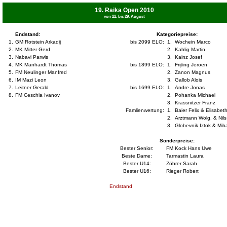
19. Raika Open 2010
von 22. bis 29. August
Endstand:
Kategoriepreise:
1.
GM Rotstein Arkadij
bis 2099 ELO:
1.
Wochein Marco
2.
MK Mitter Gerd
2.
Kahlig Martin
3.
Nabavi Parwis
3.
Kainz Josef
4.
MK Manhardt Thomas
bis 1899 ELO:
1.
Frijling Jeroen
5.
FM Neulinger Manfred
2.
Zanon Magnus
6.
IM Mazi Leon
3.
Gallob Alois
7.
Leitner Gerald
bis 1699 ELO:
1.
Andre Jonas
8.
FM Ceschia Ivanov
2.
Pohanka Michael
3.
Krassnitzer Franz
Famlienwertung:
1.
Baier Felix & Elisabet
2.
Arztmann Wolg. & Nils
3.
Globevnik Iztok & Mih
Sonderpreise:
Bester Senior:
FM Kock Hans Uwe
Beste Dame:
Tarmastin Laura
Bester U14:
Zöhrer Sarah
Bester U16:
Rieger Robert
Endstand