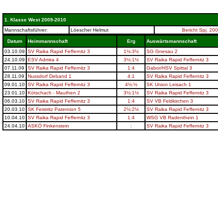
1. Klasse West 2009-2010
Mannschaftsführer:
Löescher Helmut
Bericht Spj. 20
Datum
Heimmannschaft
Erg
Auswärtsmannschaft
03.10.09
SV Raika Rapid Feffernitz 3
1½:3½
SG Gnesau 2
24.10.09
ESV Admira 4
3½:1½
SV Raika Rapid Feffernitz 3
07.11.09
SV Raika Rapid Feffernitz 3
1:4
Gabor/HSV Spittal 3
28.11.09
Nussdorf Deband 1
4:1
SV Raika Rapid Feffernitz 3
09.01.10
SV Raika Rapid Feffernitz 3
4½:½
SK Union Leisach 1
23.01.10
Kötschach - Mauthen 2
3½:1½
SV Raika Rapid Feffernitz 3
06.03.10
SV Raika Rapid Feffernitz 3
1:4
SV VB Feldkirchen 3
20.03.10
SK Feistritz Paternion 5
2½:2½
SV Raika Rapid Feffernitz 3
10.04.10
SV Raika Rapid Feffernitz 3
1:4
WSG VB Radenthein 1
24.04.10
ASKÖ Finkenstein
:
SV Raika Rapid Feffernitz 3