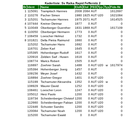
Kaderliste: Sv Raika Rapid Feffernitz 2
Br
Ident
Name
EloN
EloI
FED
Typ
Typ
Fide-Nr.
1
115091
Trampitsch Hannes
2008
2084
AUT
1612697
2
110276
Pacher Simon
1980
1925
AUT
U20
1621084
3
115201
Tscharnuter Hannes
1975
2071
AUT
1614525
4
107444
Kreiner Dietmar
1877
0
AUT
0
5
110049
Oberberger Guenther
1831
1869
AUT
1617109
6
110050
Oberberger Hermann
1773
0
AUT
0
7
108459
Loescher Helmut
1732
0
AUT
0
8
101821
Della Pietra Raimund
1660
0
AUT
0
115202
Tscharnuter Hans
1692
0
AUT
0
116701
Zeber Karl
1645
0
AUT
0
105395
Hohenberger Rudolf
1617
0
AUT
0
120916
Zeldien Saif - Husen
1616
0
AUT
0
108774
Marics Robert
1505
0
AUT
0
116897
Zoehrer Sarah
1488
0
AUT
U20
w
1617974
105394
Hohenberger Joerg
1457
0
AUT
0
109156
Meyer Josef
1432
0
AUT
0
116894
Zoehrer Gregor
1401
0
AUT
U20
0
115199
Tscharnuter Alexandra
1352
0
AUT
U20
w
0
108929
Maurer David
1252
0
AUT
U20
0
108461
Loescher Leon
1247
0
AUT
U20
0
105012
Herz Paolo
1200
0
AUT
U20
0
119734
Scheidenberger Christof
1200
0
AUT
U20
0
112660
Scheidenberger Fabian
1200
0
AUT
U20
0
122446
Schuster Sandro
1200
0
AUT
U20
0
120084
Tscharnuter Noah
1200
0
AUT
U20
0
115200
Tscharnuter Ewald
0
0
AUT
0