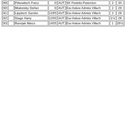
89
Pirkowitsch Franz
0
AUT
SK Feistritz-Paternion
2
30
90
Mrakotsky Stefan
0
AUT
Esv Askoe Admira Villach
2
29
91
Lippitsch Sandro
1295
AUT
Esv Askoe Admira Villach
2
28
92
Stage Harry
1200
AUT
Esv Askoe Admira Villach
1½
28
93
Ravnjak Marco
1405
AUT
Esv Askoe Admira Villach
1
26½