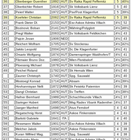
36
Oberberger Guenther
1892
AUT
Sv Raika Rapid Feffernitz
5
40½
37
Oberbichler Robert
1916
AUT
Sk Volksbank Lienz
5
40
38
Peierl Walter
1972
AUT
Psv/Post Klagenfurt
5
39½
39
Koefeler Christian
2062
AUT
Sv Raika Rapid Feffernitz
5
39
40
Frank Dieter DI.
2153
AUT
Esv Askoe Admira Villach
4½
52
41
Bozinovic Boban
2141
AUT
Währing/Polyglott
4½
48½
42
Pregl Walter
2063
AUT
Sv Volksbank Feldkirchen
4½
43
43
Pajcin Jovan
1906
NED
4½
43
44
Reichert Wolfram
1705
AUT
Sv Stockerau
4½
42½
45
Jakits Leopold
2004
AUT
Sc Die Klagenfurter
4½
41
46
Orsario Wolfgang
1874
AUT
Damenspringer Waidhofen/T
4½
41
47
Filzmaier Bruno Doz.
1980
AUT
Wien-Floridsdorf
4½
40½
48
Ploessnig Michael
1878
AUT
Sk Volksbank Lienz
4½
40½
49
Peichel Roland
1792
AUT
Sk Hernals Wien
4½
40
Zauner Christoph
1740
AUT
Spg. Sauwald
4½
40
51
Mostoegl Konrad
1714
AUT
Absam
4½
39½
52
Hovhannisyan Nelli
1872
ARM
Sk Feistritz Paternion
4½
39
53
Dangl Christian
1876
AUT
Sv Treffen
4½
38½
54
Hafner Bernhard
1989
AUT
Schachfreunde Villach
4½
37
55
Saringer Hubert
1895
AUT
Wsg Radex Vbank Radenthei
4½
37
56
Jaeger Manfred
1698
AUT
Atus Ferndorf
4
42
57
Regatschnig Horst
1874
AUT
Askoe Finkenstein
4
41
58
Barlotti Gabriele
1641
ITA
4
40
59
Ressmann Walter
1901
AUT
Esv Askoe Admira Villach
4
39
60
Melcher Jakob
1934
AUT
Askoe Finkenstein
4
38
61
Kuran Wilfried Mag.
1880
AUT
Spg. Sauwald
4
38
62
Mrakotsky Mario
1654
AUT
Esv Askoe Admira Villach
4
37½