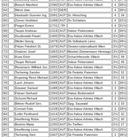
63
Bresch Manfred
1580
AUT
Esv Askoe Admira Villach
4
36½
64
Weck Uwe
1737
GER
4
36½
65
Hoebarth Guenter Ing.
2091
AUT
Sc Hörsching
4
34
66
Zürner Gottfried
1488
AUT
Sv Schlatten
4
32½
67
Fragni Enrico
1731
ITA
4
31½
68
Taupe Andreas
1319
AUT
Askoe Finkenstein
4
30½
69
Guzikowski Pawel
1400
POL
Esv Askoe Admira Villach
3½
39½
70
Weiler Georg
1678
AUT
Sk Volksbank Lienz
3½
39½
71
Fritzer Friedrich Dr.
1679
AUT
Oesterr.nationalbank Wien
3½
37½
72
Grabner Josef
1663
AUT
Moebel Zimmermann Hermago
3½
36½
73
Kuss Erich
1695
AUT
Schachfreunde Villach
3½
36
74
Taupe Richard
1531
AUT
Askoe Finkenstein
3½
36
75
Ressmann Wilfried Jun.
1652
AUT
Esv Askoe Admira Villach
3½
34½
76
Tscheinig Sandro
1285
AUT
Sk Feistritz Paternion
3½
32
77
Kopeinig Rene Michael
1285
AUT
Esv Askoe Admira Villach
3½
26
78
Lach Johann
1669
AUT
Esv Askoe Admira Villach
3
36½
79
Grasser Samuel
1488
AUT
Esv Askoe Admira Villach
3
36½
80
Frieser Gerhard
1593
AUT
Askoe Bodensdorf
3
35½
81
Schumi Richard
1526
AUT
Esv Askoe Admira Villach
3
34½
82
Bittner Rudolf Sen.
1469
AUT
Spg. Sauwald
3
33
83
Conrad Felix
1228
AUT
Esv Askoe Admira Villach
3
28½
84
Leiler Ferdinand
1414
AUT
Esv Askoe Admira Villach
2½
32
85
Hoeffernig Robin
1242
AUT
Esv Askoe Admira Villach
2½
30
86
Boehm Maria
1200
AUT
Sv Treffen
2½
27
87
Hoeffernig Leon
1200
AUT
Esv Askoe Admira Villach
2½
25½
88
Tscheinig Gert
1947
AUT
Sk Feistritz Paternion
2
38½