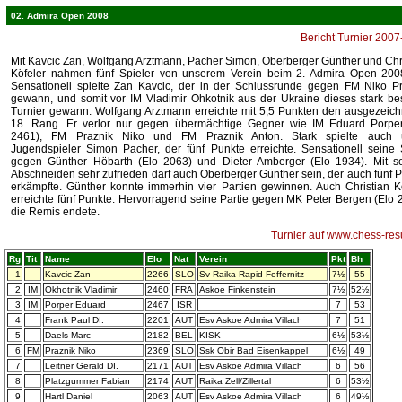
02. Admira Open 2008
Bericht Turnier 200
Mit Kavcic Zan, Wolfgang Arztmann, Pacher Simon, Oberberger Günther und Chr
Köfeler nahmen fünf Spieler von unserem Verein beim 2. Admira Open 2008 
Sensationell spielte Zan Kavcic, der in der Schlussrunde gegen FM Niko P
gewann, und somit vor IM Vladimir Ohkotnik aus der Ukraine dieses stark be
Turnier gewann. Wolfgang Arztmann erreichte mit 5,5 Punkten den ausgezeic
18. Rang. Er verlor nur gegen übermächtige Gegner wie IM Eduard Porper
2461), FM Praznik Niko und FM Praznik Anton. Stark spielte auch 
Jugendspieler Simon Pacher, der fünf Punkte erreichte. Sensationell seine
gegen Günther Höbarth (Elo 2063) und Dieter Amberger (Elo 1934). Mit s
Abschneiden sehr zufrieden darf auch Oberberger Günther sein, der auch fünf 
erkämpfte. Günther konnte immerhin vier Partien gewinnen. Auch Christian K
erreichte fünf Punkte. Hervorragend seine Partie gegen MK Peter Bergen (Elo 
die Remis endete.
Turnier auf www.chess-resu
Rg
Tit
Name
Elo
Nat
Verein
Pkt
Bh
1
Kavcic Zan
2266
SLO
Sv Raika Rapid Feffernitz
7½
55
2
IM
Okhotnik Vladimir
2460
FRA
Askoe Finkenstein
7½
52½
3
IM
Porper Eduard
2467
ISR
7
53
4
Frank Paul DI.
2201
AUT
Esv Askoe Admira Villach
7
51
5
Daels Marc
2182
BEL
KISK
6½
53½
6
FM
Praznik Niko
2369
SLO
Ssk Obir Bad Eisenkappel
6½
49
7
Leitner Gerald DI.
2171
AUT
Esv Askoe Admira Villach
6
56
8
Platzgummer Fabian
2174
AUT
Raika Zell/Zillertal
6
53½
9
Hartl Daniel
2063
AUT
Esv Askoe Admira Villach
6
49½