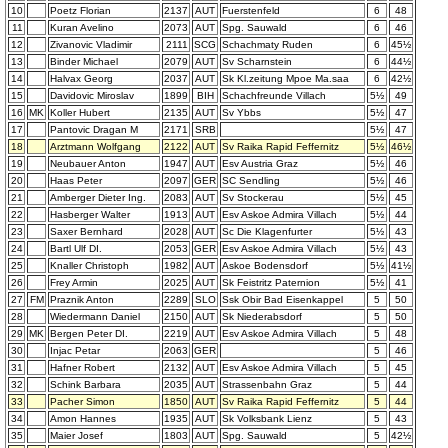
10
Poetz Florian
2137
AUT
Fuerstenfeld
6
48
11
Kuran Avelino
2073
AUT
Spg. Sauwald
6
46
12
Zivanovic Vladimir
2111
SCG
Schachmaty Ruden
6
45½
13
Binder Michael
2079
AUT
Sv Scharnstein
6
44½
14
Halvax Georg
2037
AUT
Sk Kl.zeitung Mpoe Ma.saa
6
42½
15
Davidovic Miroslav
1899
BIH
Schachfreunde Villach
5½
49
16
MK
Koller Hubert
2135
AUT
Sv Ybbs
5½
47
17
Pantovic Dragan M
2171
SRB
5½
47
18
Arztmann Wolfgang
2122
AUT
Sv Raika Rapid Feffernitz
5½
46½
19
Neubauer Anton
1947
AUT
Esv Austria Graz
5½
46
20
Haas Peter
2097
GER
SC Sendling
5½
46
21
Amberger Dieter Ing.
2083
AUT
Sv Stockerau
5½
45
22
Hasberger Walter
1913
AUT
Esv Askoe Admira Villach
5½
44
23
Saxer Bernhard
2028
AUT
Sc Die Klagenfurter
5½
43
24
Bartl Ulf DI.
2053
GER
Esv Askoe Admira Villach
5½
43
25
Knaller Christoph
1982
AUT
Askoe Bodensdorf
5½
41½
26
Frey Armin
2025
AUT
Sk Feistritz Paternion
5½
41
27
FM
Praznik Anton
2289
SLO
Ssk Obir Bad Eisenkappel
5
50
28
Wiedermann Daniel
2150
AUT
Sk Niederabsdorf
5
50
29
MK
Bergen Peter DI.
2219
AUT
Esv Askoe Admira Villach
5
48
30
Injac Petar
2063
GER
5
46
31
Hafner Robert
2132
AUT
Esv Askoe Admira Villach
5
45
32
Schink Barbara
2035
AUT
Strassenbahn Graz
5
44
33
Pacher Simon
1850
AUT
Sv Raika Rapid Feffernitz
5
44
34
Amon Hannes
1935
AUT
Sk Volksbank Lienz
5
43
35
Maier Josef
1803
AUT
Spg. Sauwald
5
42½