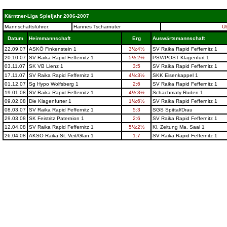
Kärntner-Liga Spieljahr 2006-2007
Mannschaftsführer:
Hannes Tscharnuter
Üb
Datum
Heimmannschaft
Erg
Auswärtsmannschaft
22.09.07
ASKÖ Finkenstein 1
3½:4½
SV Raika Rapid Feffernitz 1
20.10.07
SV Raika Rapid Feffernitz 1
5½:2½
PSV/POST Klagenfurt 1
03.11.07
SK VB Lienz 1
3:5
SV Raika Rapid Feffernitz 1
17.11.07
SV Raika Rapid Feffernitz 1
4½:3½
SKK Eisenkappel 1
01.12.07
Sg Hypo Wolfsberg 1
2:6
SV Raika Rapid Feffernitz 1
19.01.08
SV Raika Rapid Feffernitz 1
4½:3½
Schachmaty Ruden 1
09.02.08
Die Klagenfurter 1
1½:6½
SV Raika Rapid Feffernitz 1
08.03.07
SV Raika Rapid Feffernitz 1
5:3
SGS Spittal/Drau
29.03.08
SK Feistritz Paternion 1
2:6
SV Raika Rapid Feffernitz 1
12.04.08
SV Raika Rapid Feffernitz 1
5½:2½
Kl. Zeitung Ma. Saal 1
26.04.08
AKSÖ Raika St. Veit/Glan 1
1:7
SV Raika Rapid Feffernitz 1