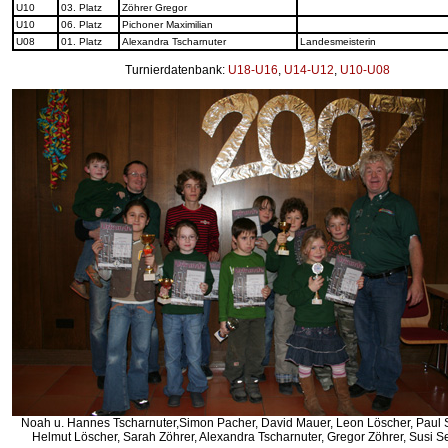
U10
03. Platz
Zöhrer Gregor
U10
06. Platz
Pichoner Maximilian
U08
01. Platz
Alexandra Tscharnuter
Landesmeisterin
Turnierdatenbank:
U18-U16
,
U14-U12
,
U10-U08
Noah u. Hannes Tscharnuter,Simon Pacher, David Mauer, Leon Löscher, Paul 
Helmut Löscher, Sarah Zöhrer, Alexandra Tscharnuter, Gregor Zöhrer, Susi 