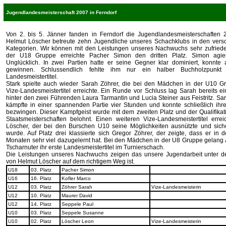
Jugendlandesmeisterschaft 2007 in Ferndorf
Von 2. bis 5. Jänner fanden in Ferndorf die Jugendlandesmeisterschaften 2
Helmut Löscher betreute zehn Jugendliche unseres Schachklubs in den vers
Kategorien. Wir können mit den Leistungen unseres Nachwuchs sehr zufriede
der U18 Gruppe erreichte Pacher Simon den dritten Platz. Simon agie
Unglücklich. In zwei Partien hatte er seine Gegner klar dominiert, konnte 
gewinnen. Schlussendlich fehlte ihm nur ein halber Buchholzpunkt
Landesmeistertitel.
Stark spielte auch wieder Sarah Zöhrer, die bei den Mädchen in der U10 G
Vize-Landesmeistertitel erreichte. Ein Runde vor Schluss lag Sarah bereits e
hinter den zwei Führenden Laura Tarmantin und Lucia Steiner aus Feistritz. Sa
kämpfte in einer spannenden Partie vier Stunden und konnte schließlich ih
bezwingen. Dieser Kampfgeist wurde mit dem zweiten Platz und der Qualifikati
Staatsmeisterschaften belohnt. Einen weiteren Vize-Landesmeistertitel erre
Löscher, der bei den Burschen U10 seine Möglichkeiten ausnützte und sich
wurde. Auf Platz drei klassierte sich Gregor Zöhrer, der zeigte, dass er in d
Monaten sehr viel dazugelernt hat. Bei den Mädchen in der U8 Gruppe gelang
Tscharnuter ihr erste Landesmeistertitel im Turnierschach.
Die Leistungen unseres Nachwuchs zeigen das unsere Jugendarbeit unter de
von Helmut Löscher auf dem richtigem Weg ist.
U18
03. Platz
Pacher Simon
U16
16. Platz
Kofler Marco
U12
03. Platz
Zöhrer Sarah
Vize-Landesmeisterin
U12
10. Platz
Maurer David
U12
14. Platz
Seppele Paul
U10
03. Platz
Seppele Susanne
U10
02. Platz
Löscher Leon
Vize-Landesmeisterin