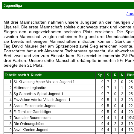
Jugendliga
Jug
Mit drei Mannschaften nahmen unsere Jüngsten an der heurigen 
Liga teil. Die erste Mannschaft spielte durchwegs stark und konnte m
Siegen den ausgezeichneten sechsten Platz erreichen. Die Spie
zweiten Mannschaft zeigten mit einem Sieg und drei Unendschiede
sie bereits mit einigen Mannschaften mithalten können. Stark an
Tag David Maurer der am Spitzenbrett zwei Sieg erreichen konnte
Fortschritte hat auch Alexandra Tscharnuter gemacht, die abwechse
Brett zwei und vier zum Einsatz kam. Sie erreichte immerhin 2½ Pu
drei Partien. Unsere dritte Manschaft erkämpfte immerhin 8½ Pun
belegte den 21 Platz.
Tabelle nach 9. Runde
Sp
S
R
N
Pkt
1
Sk Kl.zeitung Mpoe Ma.saal Jugend 1
9
7
2
0
25
2
Mittlerner Legionäre
9
7
1
1
25
3
Sg Gabor/Hsv Spittal Jugend 1
9
7
0
2
25
4
Esv Askoe Admira Villach Jugend 1
9
5
1
3
23
5
Askoe Finkenstein Jugend
9
5
0
4
22
6
Feffernitzer Gambittiger
9
5
0
4
20
7
Drautaler Bauernsturm
9
4
1
4
19
8
Die Ordnungshüter
9
4
2
3
19
9
Asvö Kärnten Jugend
9
4
1
4
19