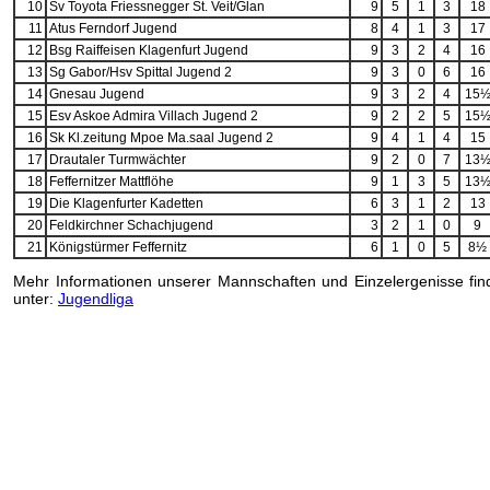
10
Sv Toyota Friessnegger St. Veit/Glan
9
5
1
3
18
11
Atus Ferndorf Jugend
8
4
1
3
17
12
Bsg Raiffeisen Klagenfurt Jugend
9
3
2
4
16
13
Sg Gabor/Hsv Spittal Jugend 2
9
3
0
6
16
14
Gnesau Jugend
9
3
2
4
15
15
Esv Askoe Admira Villach Jugend 2
9
2
2
5
15
16
Sk Kl.zeitung Mpoe Ma.saal Jugend 2
9
4
1
4
15
17
Drautaler Turmwächter
9
2
0
7
13
18
Feffernitzer Mattflöhe
9
1
3
5
13
19
Die Klagenfurter Kadetten
6
3
1
2
13
20
Feldkirchner Schachjugend
3
2
1
0
9
21
Königstürmer Feffernitz
6
1
0
5
8½
Mehr Informationen unserer Mannschaften und Einzelergenisse fin
unter:
Jugendliga