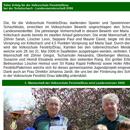
Toller Erfolg für die Volksschule Feistritz/Drau
bei der Schulschach - Landesmeisterschaft 2006
Bericht Turnier
Die, für die Volksschule Feistritz/Drau startenden Spieler und Spielerinn
Schachklubs, erreichten im Volksschulen Bewerb ungeschlagen den Schu
Landesmeistertitel. Die jahrelange Vorherrschaft in diesem Bewerb von Maria
Kötschach wurde bereits im zweiten Anlauf gebrochen. Die erste Mannschaft, b
Zöhrer Sarah, Löscher Leon, Seppele Paul und Maurer David, siegte mit dr
Vorsprung vor Kötschach und 4,5 Punkten Vorsprung auf Maria Saal. Durch die
wird die Volksschule Feistritz/Drau, Kärnten bei den österreichischen Meist
welche vom 28. bis 31. Mai 2006 in Saalfelden ausgetragen werden, vertreten. 
Mannschaft mit Zöhrer Gregor, Tscharnuter Alexandra, Oberberger Melissa
Susanne und Heindl Elisabeta erreichte den siebenten Rang. Ein großer Erfo
Betreuerduo Löscher Helmut vom SV Raika Rapid Feffernitz sowie Hofer Alf
Feistritz/Paternion welche sich für dieses gemeinsamme Jugendprojekt eingese
Dank auch an Frau Direktor Johanna Jandl, die uns bei der Förderung des Sc
in der Volksschule Feistritz/ Drau tatkräftig unterstützt.
1. Mannschaft der Volksschule Feistritz/Drau wird Landesmeister 2006