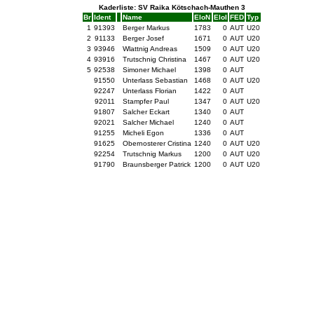
Kaderliste: SV Raika Kötschach-Mauthen 3
Br
Ident
Name
EloN
EloI
FED
Typ
1
91393
Berger Markus
1783
0
AUT
U20
2
91133
Berger Josef
1671
0
AUT
U20
3
93946
Wlattnig Andreas
1509
0
AUT
U20
4
93916
Trutschnig Christina
1467
0
AUT
U20
5
92538
Simoner Michael
1398
0
AUT
91550
Unterlass Sebastian
1468
0
AUT
U20
92247
Unterlass Florian
1422
0
AUT
92011
Stampfer Paul
1347
0
AUT
U20
91807
Salcher Eckart
1340
0
AUT
92021
Salcher Michael
1240
0
AUT
91255
Micheli Egon
1336
0
AUT
91625
Obernosterer Cristina
1240
0
AUT
U20
92254
Trutschnig Markus
1200
0
AUT
U20
91790
Braunsberger Patrick
1200
0
AUT
U20