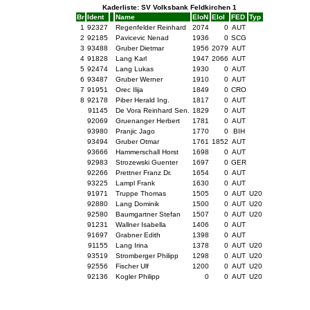
Kaderliste: SV Volksbank Feldkirchen 1
Br
Ident
Name
EloN
EloI
FED
Typ
1
92327
Regenfelder Reinhard
2074
0
AUT
2
92185
Pavicevic Nenad
1936
0
SCG
3
93488
Gruber Dietmar
1956
2079
AUT
4
91828
Lang Karl
1947
2066
AUT
5
92474
Lang Lukas
1930
0
AUT
6
93487
Gruber Werner
1910
0
AUT
7
91951
Orec Ilija
1849
0
CRO
8
92178
Piber Herald Ing.
1817
0
AUT
91145
De Vora Reinhard Sen.
1829
0
AUT
92069
Gruenanger Herbert
1781
0
AUT
93980
Pranjic Jago
1770
0
BIH
93494
Gruber Otmar
1761
1852
AUT
93666
Hammerschall Horst
1698
0
AUT
92983
Strozewski Guenter
1697
0
GER
92266
Prettner Franz Dr.
1654
0
AUT
93225
Lampl Frank
1630
0
AUT
91971
Truppe Thomas
1505
0
AUT
U20
92880
Lang Dominik
1500
0
AUT
U20
92580
Baumgartner Stefan
1507
0
AUT
U20
91231
Wallner Isabella
1406
0
AUT
91697
Grabner Edith
1398
0
AUT
91155
Lang Irina
1378
0
AUT
U20
93519
Stromberger Philipp
1298
0
AUT
U20
92556
Fischer Ulf
1200
0
AUT
U20
92136
Kogler Philipp
0
0
AUT
U20