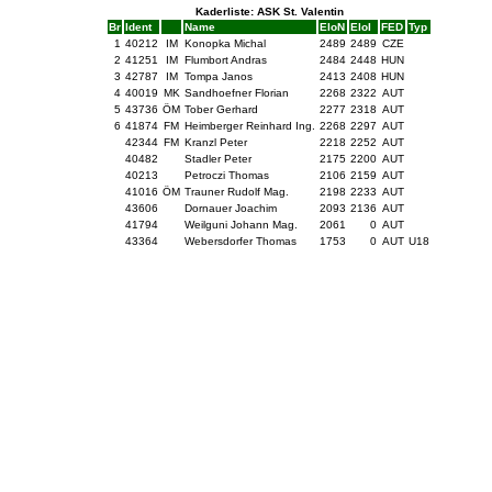
Kaderliste: ASK St. Valentin
Br
Ident
Name
EloN
EloI
FED
Typ
1
40212
IM
Konopka Michal
2489
2489
CZE
2
41251
IM
Flumbort Andras
2484
2448
HUN
3
42787
IM
Tompa Janos
2413
2408
HUN
4
40019
MK
Sandhoefner Florian
2268
2322
AUT
5
43736
ÖM
Tober Gerhard
2277
2318
AUT
6
41874
FM
Heimberger Reinhard Ing.
2268
2297
AUT
42344
FM
Kranzl Peter
2218
2252
AUT
40482
Stadler Peter
2175
2200
AUT
40213
Petroczi Thomas
2106
2159
AUT
41016
ÖM
Trauner Rudolf Mag.
2198
2233
AUT
43606
Dornauer Joachim
2093
2136
AUT
41794
Weilguni Johann Mag.
2061
0
AUT
43364
Webersdorfer Thomas
1753
0
AUT
U18