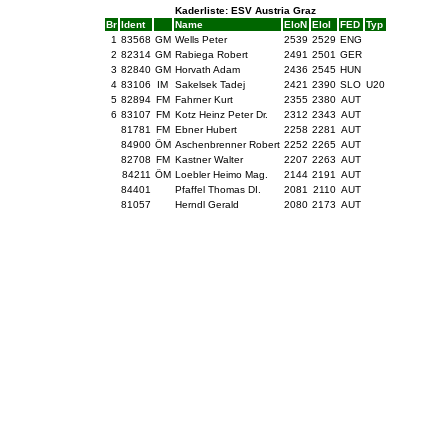
Kaderliste: ESV Austria Graz
Br
Ident
Name
EloN
EloI
FED
Typ
1
83568
GM
Wells Peter
2539
2529
ENG
2
82314
GM
Rabiega Robert
2491
2501
GER
3
82840
GM
Horvath Adam
2436
2545
HUN
4
83106
IM
Sakelsek Tadej
2421
2390
SLO
U20
5
82894
FM
Fahrner Kurt
2355
2380
AUT
6
83107
FM
Kotz Heinz Peter Dr.
2312
2343
AUT
81781
FM
Ebner Hubert
2258
2281
AUT
84900
ÖM
Aschenbrenner Robert
2252
2265
AUT
82708
FM
Kastner Walter
2207
2263
AUT
84211
ÖM
Loebler Heimo Mag.
2144
2191
AUT
84401
Pfaffel Thomas DI.
2081
2110
AUT
81057
Herndl Gerald
2080
2173
AUT