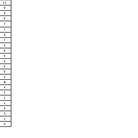
12
9
9
8
7
7
9
7
6
6
6
6
6
6
3
4
4
2
1
1
4
3
1
0