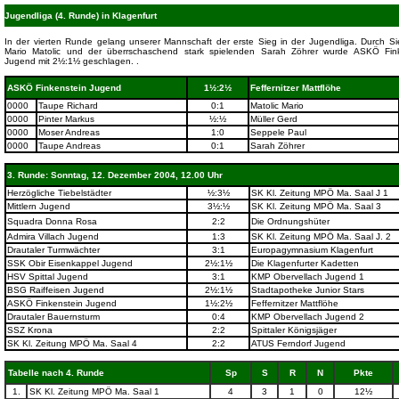
Jugendliga (4. Runde) in Klagenfurt
In der vierten Runde gelang unserer Mannschaft der erste Sieg in der Jugendliga. Durch S
Mario Matolic und der überrschaschend stark spielenden Sarah Zöhrer wurde ASKÖ Fink
Jugend mit 2½:1½ geschlagen. .
ASKÖ Finkenstein Jugend
1½:2½
Feffernitzer Mattflöhe
0000
Taupe Richard
0:1
Matolic Mario
0000
Pinter Markus
½:½
Müller Gerd
0000
Moser Andreas
1:0
Seppele Paul
0000
Taupe Andreas
0:1
Sarah Zöhrer
3. Runde: Sonntag, 12. Dezember 2004, 12.00 Uhr
Herzögliche Tiebelstädter
½:3½
SK Kl. Zeitung MPÖ Ma. Saal J 1
Mittlern Jugend
3½:½
SK Kl. Zeitung MPÖ Ma. Saal 3
Squadra Donna Rosa
2:2
Die Ordnungshüter
Admira Villach Jugend
1:3
SK Kl. Zeitung MPÖ Ma. Saal J. 2
Drautaler Turmwächter
3:1
Europagymnasium Klagenfurt
SSK Obir Eisenkappel Jugend
2½:1½
Die Klagenfurter Kadetten
HSV Spittal Jugend
3:1
KMP Obervellach Jugend 1
BSG Raiffeisen Jugend
2½:1½
Stadtapotheke Junior Stars
ASKÖ Finkenstein Jugend
1½:2½
Feffernitzer Mattflöhe
Drautaler Bauernsturm
0:4
KMP Obervellach Jugend 2
SSZ Krona
2:2
Spittaler Königsjäger
SK Kl. Zeitung MPÖ Ma. Saal 4
2:2
ATUS Ferndorf Jugend
Tabelle nach 4. Runde
Sp
S
R
N
Pkte
1.
SK Kl. Zeitung MPÖ Ma. Saal 1
4
3
1
0
12½