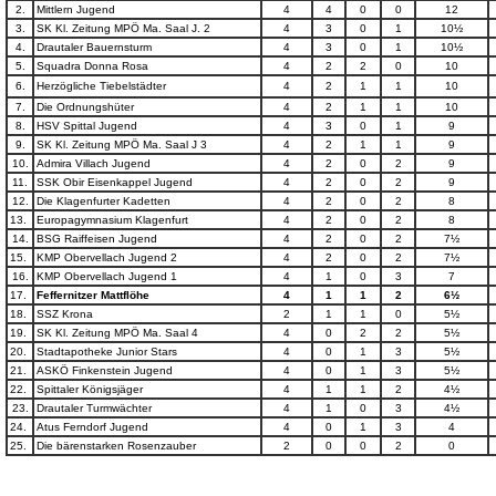
2.
Mittlern Jugend
4
4
0
0
12
3.
SK Kl. Zeitung MPÖ Ma. Saal J. 2
4
3
0
1
10½
4.
Drautaler Bauernsturm
4
3
0
1
10½
5.
Squadra Donna Rosa
4
2
2
0
10
6.
Herzögliche Tiebelstädter
4
2
1
1
10
7.
Die Ordnungshüter
4
2
1
1
10
8.
HSV Spittal Jugend
4
3
0
1
9
9.
SK Kl. Zeitung MPÖ Ma. Saal J 3
4
2
1
1
9
10.
Admira Villach Jugend
4
2
0
2
9
11.
SSK Obir Eisenkappel Jugend
4
2
0
2
9
12.
Die Klagenfurter Kadetten
4
2
0
2
8
13.
Europagymnasium Klagenfurt
4
2
0
2
8
14.
BSG Raiffeisen Jugend
4
2
0
2
7½
15.
KMP Obervellach Jugend 2
4
2
0
2
7½
16.
KMP Obervellach Jugend 1
4
1
0
3
7
17.
Feffernitzer Mattflöhe
4
1
1
2
6½
18.
SSZ Krona
2
1
1
0
5½
19.
SK Kl. Zeitung MPÖ Ma. Saal 4
4
0
2
2
5½
20.
Stadtapotheke Junior Stars
4
0
1
3
5½
21.
ASKÖ Finkenstein Jugend
4
0
1
3
5½
22.
Spittaler Königsjäger
4
1
1
2
4½
23.
Drautaler Turmwächter
4
1
0
3
4½
24.
Atus Ferndorf Jugend
4
0
1
3
4
25.
Die bärenstarken Rosenzauber
2
0
0
2
0