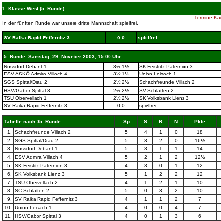
1. Klasse West (5. Runde)
Termine-Kad
In der fünften Runde war unsere dritte Mannschaft spielfrei.
SV Raika Rapid Feffernitz 3
0:0
spielfrei
5. Runde: Samstag, 29. Noveber 2003, 15.00 Uhr
Nussdorf-Debant 1
3½:1½
SK Feistritz Paternion 3
ESV ASKÖ Admira Villach 4
3½:1½
Union Leisach 1
SGS Spittal/Drau 2
2½:2½
Schachfreunde Villach 2
HSV/Gabor Spittal 3
2½:2½
SV Schlatten 2
TSU Obervellach 1
2½:2½
SK Volksbank Lienz 3
SV Raika Rapid Feffernitz 3
0:0
spielfrei
Tabelle nach 05. Runde
Sp
S
R
N
Pkte
1.
Schachfreunde Villach 2
5
4
1
0
18
2.
SGS Spittal/Drau 2
5
3
2
0
16½
3.
Nussdorf Debant 1
5
3
1
1
14
4.
ESV Admira Villach 4
5
2
1
2
12½
5.
SK Feistitz Paternion 3
4
3
0
1
12
6.
SK Volksbank Lienz 3
5
1
2
2
12
7.
TSU Obervellach 2
4
1
2
1
10
8.
SC Schlatten 2
5
0
3
2
10
9.
SV Raika Rapid Feffernitz 3
4
1
1
2
7
10.
Union Leisach 1
4
0
0
4
7
11.
HSV/Gabor Spittal 3
4
0
1
3
6