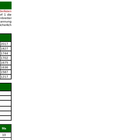
erlisten
rf 1 die
nbretter
Spannung
cherlich
2017
1827
1744
1702
1675
1636
1587
1217
Ma
10