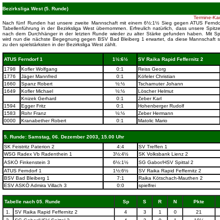
Bezirksliga West (5. Runde)
Termine-Kad
Nach fünf Runden hat unsere zweite Mannschaft mit einem 6½:1½ Sieg gegen ATUS Ferndo
Tabellenführung in der Bezirksliga West übernommen. Erfreulich natürlich, dass unsere Spitze
nach dem Durchhänger in der letzten Runde wieder zu alter Stärke gefunden haben. Mit 
wird nun die nächste Begegnung gegen BSV Bad Bleiberg 1 erwartet, da diese Mannschaft si
zu den spielstärksten in der Bezirksliga West zählt.
ATUS Ferndorf 1
1½:6½
SV Raika Rapid Feffernitz 2
1798
Kofler Wolfgang
0:1
Reiss Georg
1776
Jäger Mannfred
0:1
Köfeler Christian
1660
Spanz Robert
½:½
Tscharnuter Johann
1649
Kofler Michael
½:½
Löscher Helmut
Knizek Gerhard
0:1
Zeber Karl
1594
Egger Fritz
0:1
Hohenberger Rudolf
1583
Rohr Franz
½:½
Zeber Hermann
0000
Kranabether Robert
0:1
Matolic Mario
5. Runde: Samstag, 06. Dezember 2003, 15.00 Uhr
SK Feistritz Paterion 2
4:4
SV Treffen 1
WSG Radex Vb Radenthein 1
3½:4½
SK Volksbank Lienz 2
ASKÖ Finkenstein 3
6½:1½
SG Gabor/HSV Spittal 2
ATUS Ferndorf 1
1½:6½
SV Raika Rapid Feffernitz 2
BSV Bad Bleiberg 1
7:1
Raika Kötschach-Mauthen 2
ESV ASKÖ Admira Villach 3
0:0
spielfrei
Tabelle nach 05. Runde
Sp
S
R
N
Pkte
1.
SV Raika Rapid Feffernitz 2
4
3
1
0
21