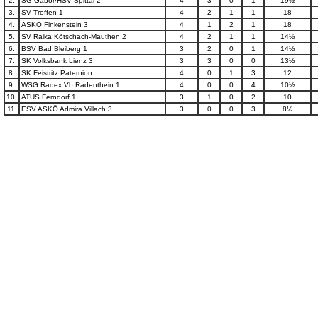
2.
SG Gabor/HSV Spittal 2
4
3
0
1
19½
3.
SV Treffen 1
4
2
1
1
18
4.
ASKÖ Finkenstein 3
4
1
2
1
18
5.
SV Raika Kötschach-Mauthen 2
4
2
1
1
14½
6.
BSV Bad Bleiberg 1
3
2
0
1
14½
7.
SK Volksbank Lienz 3
3
3
0
0
13½
8.
SK Feistritz Paternion
4
0
1
3
12
9.
WSG Radex Vb Radenthein 1
4
0
0
4
10½
10.
ATUS Ferndorf 1
3
1
0
2
10
11.
ESV ASKÖ Admira Villach 3
3
0
0
3
8½