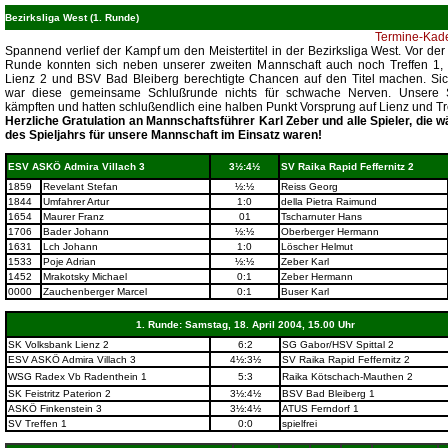
Bezirksliga West (1. Runde)
Termine-Kade
Spannend verlief der Kampf um den Meistertitel in der Bezirksliga West. Vor der 
Runde konnten sich neben unserer zweiten Mannschaft auch noch Treffen 1
Lienz 2 und BSV Bad Bleiberg berechtigte Chancen auf den Titel machen. Sic
war diese gemeinsame Schlußrunde nichts für schwache Nerven. Unsere S
kämpften und hatten schlußendlich eine halben Punkt Vorsprung auf Lienz und Tr
Herzliche Gratulation an Mannschaftsführer Karl Zeber und alle Spieler, die 
des Spieljahrs für unsere Mannschaft im Einsatz waren!
ESV ASKÖ Admira Villach 3
3½:4½
SV Raika Rapid Feffernitz 2
1859
Revelant Stefan
½:½
Reiss Georg
1844
Umfahrer Artur
1:0
della Pietra Raimund
1654
Maurer Franz
01
Tscharnuter Hans
1706
Bader Johann
½:½
Oberberger Hermann
1631
Lch Johann
1:0
Löscher Helmut
1533
Poje Adrian
½:½
Zeber Karl
1452
Mrakotsky Michael
0:1
Zeber Hermann
0000
Zauchenberger Marcel
0:1
Buser Karl
1. Runde: Samstag, 18. April 2004, 15.00 Uhr
SK Volksbank Lienz 2
6:2
SG Gabor/HSV Spittal 2
ESV ASKÖ Admira Villach 3
4½:3½
SV Raika Rapid Feffernitz 2
WSG Radex Vb Radenthein 1
5:3
Raika Kötschach-Mauthen 2
SK Feistritz Paterion 2
3½:4½
BSV Bad Bleiberg 1
ASKÖ Finkenstein 3
3½:4½
ATUS Ferndorf 1
SV Treffen 1
0:0
spielfrei