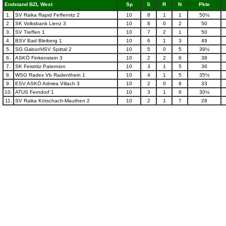
Endstand BZL West
Sp
S
R
N
Pkte
1.
SV Raika Rapid Feffernitz 2
10
8
1
1
50½
2.
SK Volksbank Lienz 3
10
8
0
2
50
3.
SV Treffen 1
10
7
2
1
50
4.
BSV Bad Bleiberg 1
10
6
1
3
49
5.
SG Gabor/HSV Spittal 2
10
5
0
5
39½
6.
ASKÖ Finkenstein 3
10
2
2
6
38
7.
SK Feistritz Paternion
10
3
1
5
36
8.
WSG Radex Vb Radenthein 1
10
4
1
5
35½
9.
ESV ASKÖ Admira Villach 3
10
2
0
8
33
10.
ATUS Ferndorf 1
10
3
1
6
30½
11.
SV Raika Kötschach-Mauthen 2
10
2
1
7
28