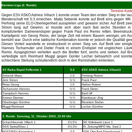
Kärntner-Liga (3. Runde)
Termine-Kade
Gegen ESV ASKÖ Admira Villach 1 konnte unser Team den ersten Sieg in der la
Meisterschaft mit 5:3 erreichen. Matej Sebenik konnte auf Brett eins gegen MK
Perhinig seine ELO-Überlegenheit ausspielen und gewann sicher. Auf Brett zwe
Simon lang auf Gewinn, er musste sich aber nach fast sechs Stunden in
komplizierten Damenendspiel gegen Frank Paul ins Remis retten. Beeindruc
Kampfgeist von Georg Reiss, der lange Zeit mit einem Bauern weniger, um Au
bemüht war. Durch eine taktische Kombination konnte er jedoch die Qualität ge
Diesen Vorteil wandelte er eindruckvoll in einen Sieg um. Auf Brett vier einigt
Hannes Tscharnuter und Dieter Frank in einem Endspiel mit ungleichen Läuf
Remis. Ausgeglichen verliefen auch die Bretter fünf, sechs und sieben. Auf Bre
verteidigte sich Reinhard Muggl gegen Günter Lecher behaarlich und konnt
schlechtere Stellung schlußendlich doch in den Remishafen einlenken.
SV Raika Rapid Feffernitz 1
5:3
ESV ASKÖ Admira Villach1
Sebenik Matej
1:0
Perhinig Robert
Jeric Simon
½:½
Frank Paul
Reiss Georg
1:0
Hafner Robert
Tscharnuter Hannes
½:½
Frank Dieter
Trampitsch Hannes
½:½
Bartl Ulf
Kreiner Dietmar
½:½
Klambauer Jörg
Oberberger Günther
½:½
Revelant Stefan
Muggl Reinhard
½:½
Lecher Günther
3. Runde: Samstag, 11. Oktober 2003, 15.00 Uhr
Schachfreunde Villach 1
2½:5½
SK Volksbank Lienz 1
SGS Spittal/Drau 1
4½:3½
Kl. Zeitung/MPÖ Ma. Saal 2
POST/PSV Klagenfurt 1
3:5
SSK Obir Bad Eisenkappel 1