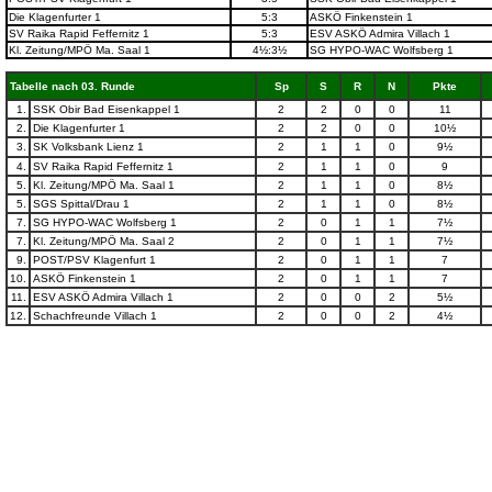
Die Klagenfurter 1
5:3
ASKÖ Finkenstein 1
SV Raika Rapid Feffernitz 1
5:3
ESV ASKÖ Admira Villach 1
Kl. Zeitung/MPÖ Ma. Saal 1
4½:3½
SG HYPO-WAC Wolfsberg 1
Tabelle nach 03. Runde
Sp
S
R
N
Pkte
1.
SSK Obir Bad Eisenkappel 1
2
2
0
0
11
2.
Die Klagenfurter 1
2
2
0
0
10½
3.
SK Volksbank Lienz 1
2
1
1
0
9½
4.
SV Raika Rapid Feffernitz 1
2
1
1
0
9
5.
Kl. Zeitung/MPÖ Ma. Saal 1
2
1
1
0
8½
5.
SGS Spittal/Drau 1
2
1
1
0
8½
7.
SG HYPO-WAC Wolfsberg 1
2
0
1
1
7½
7.
Kl. Zeitung/MPÖ Ma. Saal 2
2
0
1
1
7½
9.
POST/PSV Klagenfurt 1
2
0
1
1
7
10.
ASKÖ Finkenstein 1
2
0
1
1
7
11.
ESV ASKÖ Admira Villach 1
2
0
0
2
5½
12.
Schachfreunde Villach 1
2
0
0
2
4½