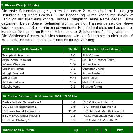
2. Klasse West (4. Runde)
Die erste Saisonniederlage gab es für unsere 2. Mannschaft zu Hause ge
Berufskleidung Marktl Gnesau 1. Die Begegnung wurde knapp mit 3½:4½ ver
Lediglich auf Brett eins konnte Hannes Trampitsch seine Partie gegen Günte
gewinnen. Beide Spieler befanden sich in Zeitnot. Hannes behielt die Nerv
wickelte seine gut Stellung in ein gewonnenes Endspiel mit gleichen Läufern ab.
konnte auf den anderen Brettern keiner unserer Spieler seine Partie gewinnen.
Die Meisterschaft entwickelt sich spannend wie seit Jahren schon nicht mehr. 
Mannschaften haben noch gute Chancen für den Aufstieg.
SV Raika Rapid Feffernitz 2
3½:4½
SC Berufskl. Marktl Gnesau
Trampitsch Hannes
1:0
Sickl Günter
della Pietra Raimund
½:½
Dipl.-Ing. Grasser Alfred
Köfeler Christian
½:½
Aigner Hans
Löscher Helmut
0:1
Stampfer Bruno
Muggl Reinhard
½:½
Aigner Gerhard
Zeber Karl
½:½
Martin Joan
Taubert Johann
½:½
Marktl Thomas
Matolic Mario
0:1
Grasser Anton
16. Runde: Samstag, 16. November 2002, 15.00 Uhr
Radex Volksb. Radenthein 1
4:4
SK Volksbank Lienz 3
SG Bad Kleinkirchheim 1
3:5
SK Feistritz Paternion 2
SV Raika Rapid Feffernitz 2
3½:4½
SC Berufskl. Marktl Gnesau 1
ESV ASKÖ Admira Villach 3
6:2
Raika Kötschach-Mauthen 2
BSV Bad Bleiberg 1
6:2
SG Gabor/HSV Spittal 2
Tabelle nach 4. Runde
Sp
S
R
N
Pkte