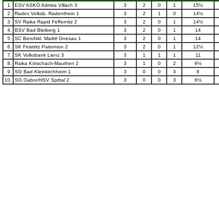
1.
ESV ASKÖ Admira Villach 3
3
2
0
1
15½
2.
Radex Volksb. Radenthein 1
3
2
1
0
14½
3.
SV Raika Rapid Feffernitz 2
3
2
0
1
14½
4.
BSV Bad Bleiberg 1
3
2
0
1
14
5.
SC Berufskl. Marktl Gnesau 1
3
2
0
1
14
6.
SK Feistritz Paternion 2
3
2
0
1
12½
7.
SK Volksbank Lienz 3
3
1
1
1
11
8.
Raika Kötschach-Mauthen 2
3
1
0
2
9½
9.
SG Bad Kleinkirchheim 1
3
0
0
3
8
10.
SG Gabor/HSV Spittal 2
3
0
0
3
6½