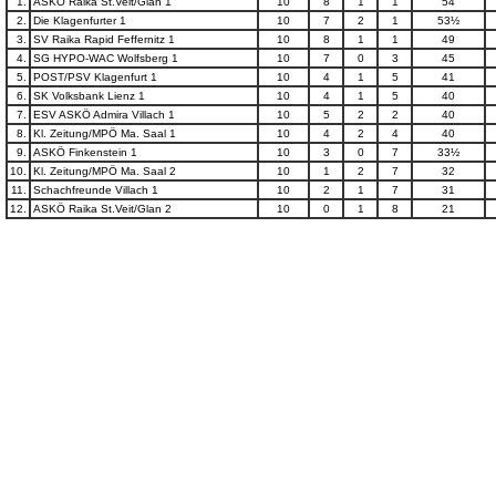
1.
ASKÖ Raika St.Veit/Glan 1
10
8
1
1
54
2.
Die Klagenfurter 1
10
7
2
1
53½
3.
SV Raika Rapid Feffernitz 1
10
8
1
1
49
4.
SG HYPO-WAC Wolfsberg 1
10
7
0
3
45
5.
POST/PSV Klagenfurt 1
10
4
1
5
41
6.
SK Volksbank Lienz 1
10
4
1
5
40
7.
ESV ASKÖ Admira Villach 1
10
5
2
2
40
8.
Kl. Zeitung/MPÖ Ma. Saal 1
10
4
2
4
40
9.
ASKÖ Finkenstein 1
10
3
0
7
33½
10.
Kl. Zeitung/MPÖ Ma. Saal 2
10
1
2
7
32
11.
Schachfreunde Villach 1
10
2
1
7
31
12.
ASKÖ Raika St.Veit/Glan 2
10
0
1
8
21