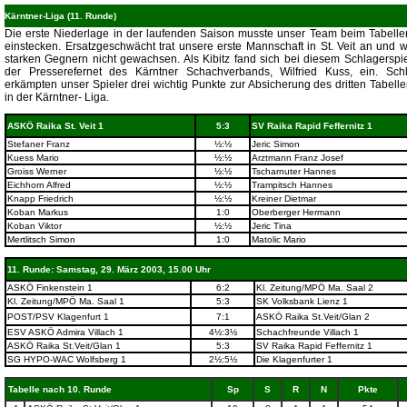
Kärntner-Liga (11. Runde)
Die erste Niederlage in der laufenden Saison musste unser Team beim Tabelle
einstecken. Ersatzgeschwächt trat unsere erste Mannschaft in St. Veit an und 
starken Gegnern nicht gewachsen. Als Kibitz fand sich bei diesem Schlagerspi
der Presserefernet des Kärntner Schachverbands, Wilfried Kuss, ein. Schl
erkämpten unser Spieler drei wichtig Punkte zur Absicherung des dritten Tabell
in der Kärntner- Liga.
ASKÖ Raika St. Veit 1
5:3
SV Raika Rapid Feffernitz 1
Stefaner Franz
½:½
Jeric Simon
Kuess Mario
½:½
Arztmann Franz Josef
Groiss Werner
½:½
Tscharnuter Hannes
Eichhorn Alfred
½:½
Trampitsch Hannes
Knapp Friedrich
½:½
Kreiner Dietmar
Koban Markus
1:0
Oberberger Hermann
Koban Viktor
½:½
Jeric Tina
Mertlitsch Simon
1:0
Matolic Mario
11. Runde: Samstag, 29. März 2003, 15.00 Uhr
ASKÖ Finkenstein 1
6:2
Kl. Zeitung/MPÖ Ma. Saal 2
Kl. Zeitung/MPÖ Ma. Saal 1
5:3
SK Volksbank Lienz 1
POST/PSV Klagenfurt 1
7:1
ASKÖ Raika St.Veit/Glan 2
ESV ASKÖ Admira Villach 1
4½:3½
Schachfreunde Villach 1
ASKÖ Raika St.Veit/Glan 1
5:3
SV Raika Rapid Feffernitz 1
SG HYPO-WAC Wolfsberg 1
2½:5½
Die Klagenfurter 1
Tabelle nach 10. Runde
Sp
S
R
N
Pkte