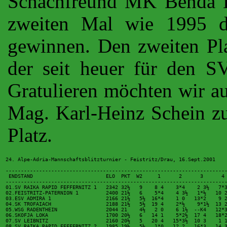
Schachfreund MK Benda H
zweiten Mal wie 1995 
gewinnen. Den zweiten Pla
der seit heuer für den SV
Gratulieren möchten wir 
Mag. Karl-Heinz Schein zu
Platz.
24. Alpe-Adria-Mannschaftsblitzturnier - Feistritz/Drau, 16.Sept.2001

 -------------------------------------------------------------------------
  ENDSTAND                        ELO  PKT  W2     1      2      3      4 
 -------------------------------------------------------------------------
 01.SV RAIKA RAPID FEFFERNITZ 1   2342 32½   9    8 4    3*4    2 3½   7*3
 02.FEISTRITZ-PATERNION 1         2400 21½   6    5*4    4 3½   1*½   10 2
 03.ESV ADMIRA 1                  2166 21½   5½  16*4    1 0   13*2    9 2
 04.SK TROFAIACH                  2188 21½   5½  19 4    2*½    9*1½  13 2
 05.WSG RADENTHEIN                2044 21    4½   2 0    6 1½  --K4   12*3
 06.SKOFJA LOKA                   1700 20½   6   14 1    5*2½  17 4   18*2
 07.SV LEIBNITZ                   2160 20½   5   20 4   15*3½  10 3    1 1
 08.SV RAIKA RAPID FEFFERNITZ 2   1985 19½   5½   1*0   12 2   16*3   14 3