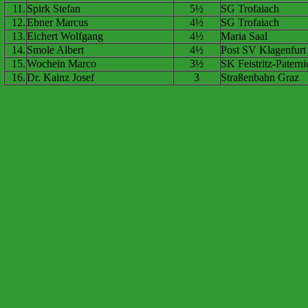
11.
Spirk Stefan
5½
SG Trofaiach
12.
Ebner Marcus
4½
SG Trofaiach
13.
Eichert Wolfgang
4½
Maria Saal
14.
Smole Albert
4½
Post SV Klagenfurt
15.
Wochein Marco
3½
SK Feistritz-Patern
16.
Dr. Kainz Josef
3
Straßenbahn Graz