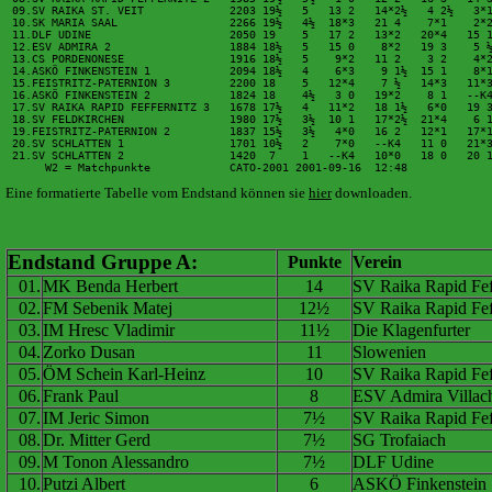
 09.SV RAIKA ST. VEIT             2203 19½   5   13 2   14*2½   4 2½   3*1
 10.SK MARIA SAAL                 2266 19½   4½  18*3   21 4    7*1    2*2
 11.DLF UDINE                     2050 19    5   17 2   13*2   20*4   15 1
 12.ESV ADMIRA 2                  1884 18½   5   15 0    8*2   19 3    5 ½
 13.CS PORDENONESE                1916 18½   5    9*2   11 2    3 2    4*2
 14.ASKÖ FINKENSTEIN 1            2094 18½   4    6*3    9 1½  15 1    8*1
 15.FEISTRITZ-PATERNION 3         2200 18    5   12*4    7 ½   14*3   11*3
 16.ASKÖ FINKENSTEIN 2            1824 18    4½   3 0   19*2    8 1   --K4
 17.SV RAIKA RAPID FEFFERNITZ 3   1678 17½   4   11*2   18 1½   6*0   19 3
 18.SV FELDKIRCHEN                1980 17½   3½  10 1   17*2½  21*4    6 1
 19.FEISTRITZ-PATERNION 2         1837 15½   3½   4*0   16 2   12*1   17*1
 20.SV SCHLATTEN 1                1701 10½   2    7*0   --K4   11 0   21*3
 21.SV SCHLATTEN 2                1420  7    1   --K4   10*0   18 0   20 1
      W2 = Matchpunkte            CATO-2001 2001-09-16  12:48
Eine formatierte Tabelle vom Endstand können sie
hier
downloaden.
Endstand Gruppe A:
Punkte
Verein
01.
MK Benda Herbert
14
SV Raika Rapid Fef
02.
FM Sebenik Matej
12½
SV Raika Rapid Fef
03.
IM Hresc Vladimir
11½
Die Klagenfurter
04.
Zorko Dusan
11
Slowenien
05.
ÖM Schein Karl-Heinz
10
SV Raika Rapid Fef
06.
Frank Paul
8
ESV Admira Villac
07.
IM Jeric Simon
7½
SV Raika Rapid Fef
08.
Dr. Mitter Gerd
7½
SG Trofaiach
09.
M Tonon Alessandro
7½
DLF Udine
10.
Putzi Albert
6
ASKÖ Finkenstein